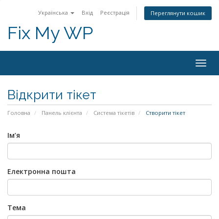
Українська
Вхід
Реєстрація
Переглянути кошик
Fix My WP
Togg
navig
Відкрити тікет
Головна
Панель клієнта
Система тікетів
Створити тікет
Ім’я
Електронна пошта
Тема