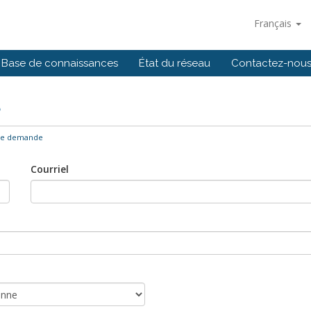
Français
Base de connaissances
État du réseau
Contactez-nou
e
ne demande
Courriel