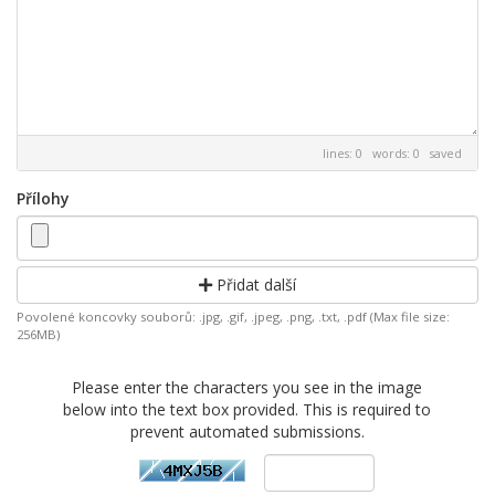
lines: 0 words: 0
saved
Přílohy
Přidat další
Povolené koncovky souborů: .jpg, .gif, .jpeg, .png, .txt, .pdf (Max file size:
256MB)
Please enter the characters you see in the image
below into the text box provided. This is required to
prevent automated submissions.