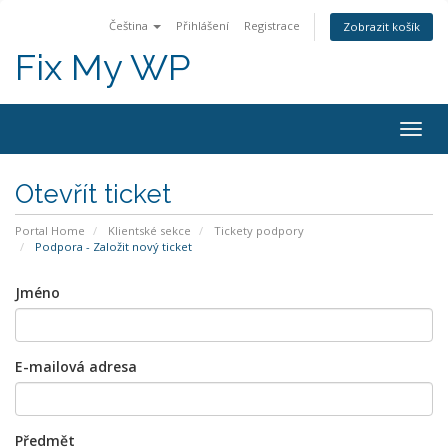
Čeština
Přihlášení
Registrace
Zobrazit košík
Fix My WP
Togg
navig
Otevřít ticket
Portal Home
Klientské sekce
Tickety podpory
Podpora - Založit nový ticket
Jméno
E-mailová adresa
Předmět