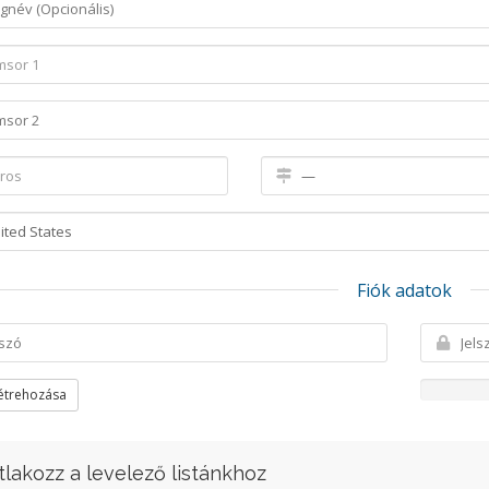
Fiók adatok
létrehozása
tlakozz a levelező listánkhoz