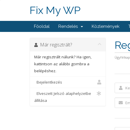
Fix My WP
Főoldal
Rendelés
Közlemények
Reg
Már regisztrált?
Már regisztrált nálunk? Ha igen,
Ügyfélka
kattintson az alábbi gombra a
belépéshez.
Bejelentkezés
Elveszett Jelszó alaphelyzetbe
állítása