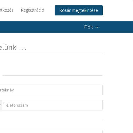
ntkezés
Regisztráció
Kosár megtekintése
Fiók
ünk . . .