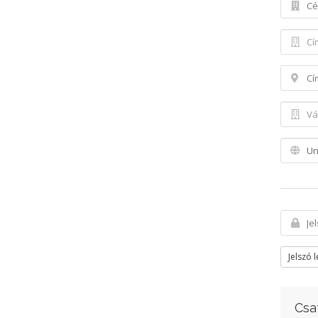
Jelszó 
Csa