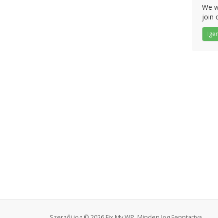
We w
join 
Ige
Szerzői jog © 2026 Fix My WP. Minden Jog Fenntartva.