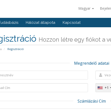
Magyar
Bejele
Tudásbázis
Hálózat állapota
Kapcsolat
isztráció
Hozzon létre egy fiókot a vel
pu
Regisztráció
Megrendelő adatai
+1
Számlázási Cím