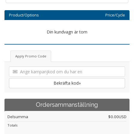
Product/Options
Price/Cycle
Din kundvagn är tom
Apply Promo Code
Bekräfta kod»
Ordersammanställning
Delsumma
$0.00USD
Totals